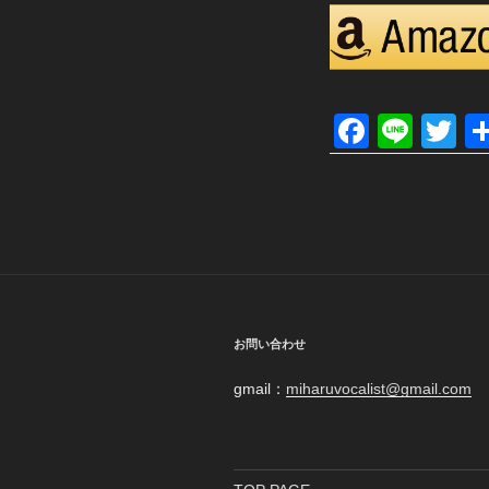
F
Li
T
a
n
wi
c
e
tt
e
er
b
o
o
お問い合わせ
k
gmail：
miharuvocalist@gmail.com