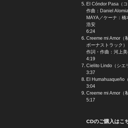
El Cóndor P
作曲：Daniel Alomia
MAYA／ケーナ：
浩安
6:24
Creeme mi A
ボーナストラック）
作詞・作曲：河上美春 編曲
4:19
Cielito Lindo（
3:37
El Humahuaqueñ
3:04
Creeme mi A
5:17
CDのご購入はこ