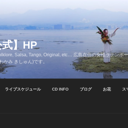
公式】HP
, Folklore, Salsa, Tango, Original, etc… 広島在住
かわかみ きしゅん)です。
ライブスケジュール
CD INFO
ブログ
お花
ス