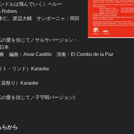
asa（コンドルは飛んでいく）ペルー
 Robies
橋本仁、渡辺大輔 サンボーニャ：岡田
mor（私の愛を信じて／サルサバージョン・
日本
：Alvar Castillo 演奏：El Combo de la Paz
シエリト・リンド）Karaoke
o（花祭り）Karaoke
mor（私の愛を信じて／子守唄バージョン)
ちらから