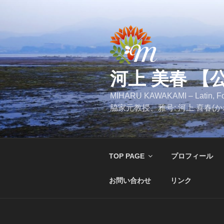
コ
ン
テ
ン
ツ
へ
河上 美春 【
ス
キ
MIHARU KAWAKAMI – Latin
ッ
脇家元教授、雅号: 河上 喜春(
プ
TOP PAGE
プロフィール
お問い合わせ
リンク