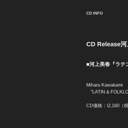
CD INFO
CD Releas
■河上美春『ラテ
Miharu Kawakami
”LATIN & FOLKLOR
CD価格：\2,160（