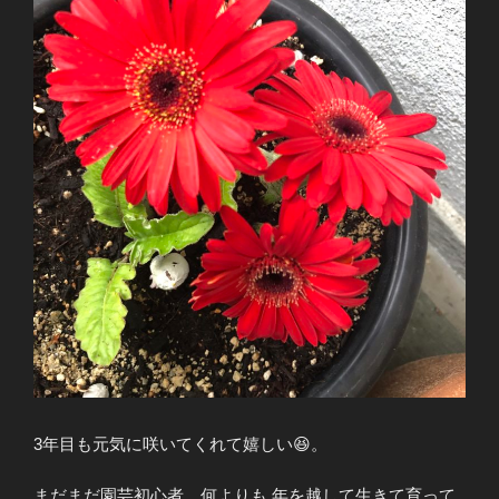
k
3年目も元気に咲いてくれて嬉しい😆。
まだまだ園芸初心者、何よりも 年を越して生きて育って