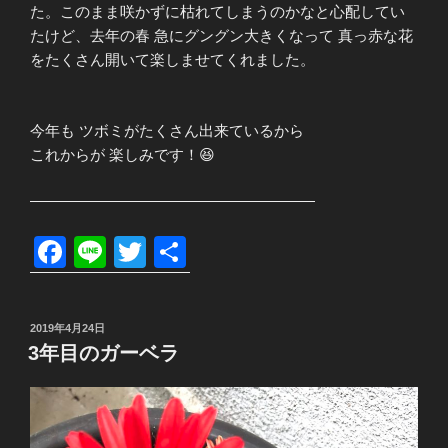
た。このまま咲かずに枯れてしまうのかなと心配してい
たけど、去年の春 急にグングン大きくなって 真っ赤な花
をたくさん開いて楽しませてくれました。
今年も ツボミがたくさん出来ているから
これからが 楽しみです！😆
———————————————————
F
Li
T
共
a
n
wi
有
c
e
tt
投
2019年4月24日
e
er
稿
3年目のガーベラ
日:
b
o
o