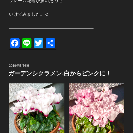
フレーム花器が届いたので
いけてみました。☺️
———————————————————
F
Li
T
共
a
n
wi
有
c
e
tt
投
2019年5月6日
e
er
稿
ガーデンシクラメン-白からピンクに！
日:
b
o
o
k