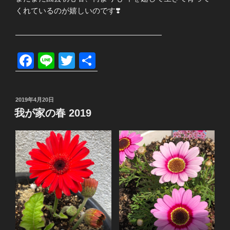
くれているのが嬉しいのです❣️
———————————————————
F
Li
T
共
a
n
wi
有
c
e
tt
投
2019年4月20日
e
er
稿
我が家の春 2019
日:
b
o
o
k