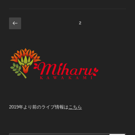
c
e
tt
e
er
投
前
ページ
2
b
の
稿
o
ペ
ナ
ー
o
ビ
ジ
k
ゲ
ー
シ
ョ
ン
2019年より前のライブ情報は
こちら