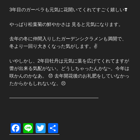
3年目のガーベラも元気に花開いてくれてすごく嬉しい❣️
やっぱり松葉菊の鮮やかさは 見ると元気になります。
去年の冬に仲間入りしたガーデンシクラメンも満開で、
冬より一回り大きくなった気がします。✌️
いやしかし、2年目牡丹は元気に葉を広げてくれてますが
蕾が出来る気配がない。どうしちゃったんかな~。今年は
咲かんのかなあ。 😞 去年開花後のお礼肥をしていなかっ
たからかもしれないな。😣
———————————————————
F
Li
T
共
a
n
wi
有