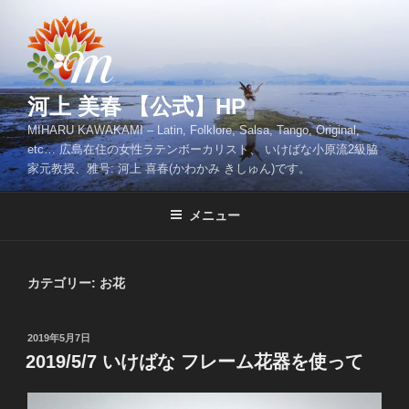
コ
ン
テ
ン
ツ
河上 美春 【公式】HP
へ
MIHARU KAWAKAMI – Latin, Folklore, Salsa, Tango, Original,
ス
etc… 広島在住の女性ラテンボーカリスト、 いけばな小原流2級脇
キ
家元教授、雅号: 河上 喜春(かわかみ きしゅん)です。
ッ
プ
メニュー
カテゴリー:
お花
投
2019年5月7日
稿
2019/5/7 いけばな フレーム花器を使って
日: