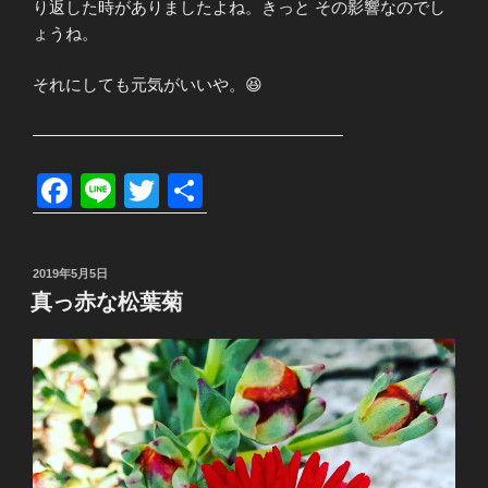
り返した時がありましたよね。きっと その影響なのでし
ょうね。
それにしても元気がいいや。😆
———————————————————
F
Li
T
共
a
n
wi
有
c
e
tt
投
2019年5月5日
e
er
稿
真っ赤な松葉菊
日:
b
o
o
k