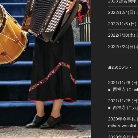
2023 謹賀新年 H
2022/12/4(日)
2022/11/6 
2022/7/30(土
2022/7/24
最近のコメント
2021/11/2
in 西福寺
に
mi
2021/11/2
in 西福寺
に
八
2020年今年
miharuvocalist
2020年今年