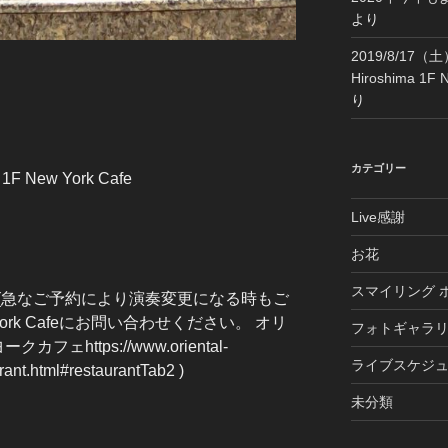
より
2019/8/17（土）La
Hiroshima 1F 
り
カテゴリー
a 1F New York Cafe
Live感謝
お花
スマイリング 
飲食代別) (急なご予約により演奏変更になる時もご
ork Cafeにお問い合わせください。 オリ
フォトギャラ
https://www.oriental-
ライブスケジ
rant.html#restaurantTab2 )
未分類