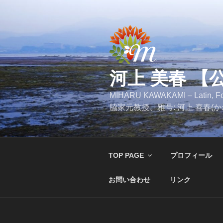
コ
ン
テ
ン
ツ
へ
河上 美春 【
ス
キ
MIHARU KAWAKAMI – Latin
ッ
脇家元教授、雅号: 河上 喜春(
プ
TOP PAGE
プロフィール
お問い合わせ
リンク