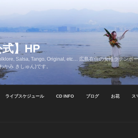
公式】HP
, Folklore, Salsa, Tango, Original, etc… 広島在住
かわかみ きしゅん)です。
ライブスケジュール
CD INFO
ブログ
お花
ス