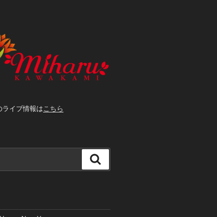
前のライブ情報は
こちら
検
索