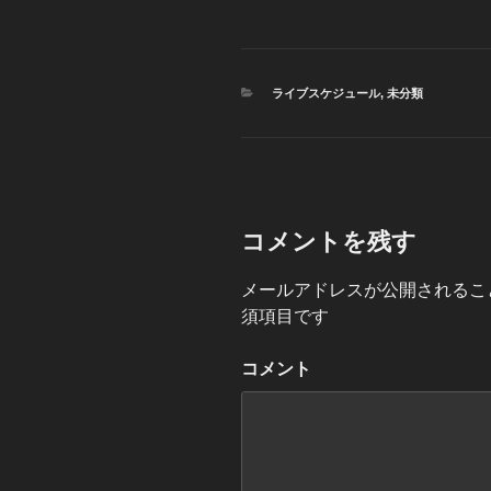
a
n
wi
有
c
e
tt
e
er
カ
ライブスケジュール
,
未分類
b
テ
ゴ
o
リ
ー
o
k
コメントを残す
メールアドレスが公開されるこ
須項目です
コメント