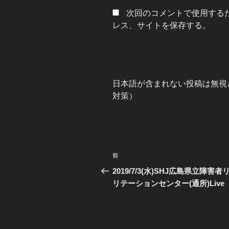
次回のコメントで使用する
レス、サイトを保存する。
日本語が含まれない投稿は無視
対策）
投
過
前
稿
去
2019/7/3(水)SHJ広島県立障害者
の
リテーションセンター(通所)Live
ナ
投
ビ
稿
ゲ