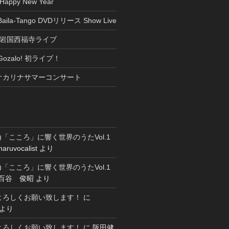
appy New Year
 Baila-Tango DVDリリース Show Live
(日) 岩国西福寺ライブ
) Gozalo! 初ライブ！
(日)オカリナサマーコンサート
8 (日)「こころ」に響く世界のうたVol.1
haruvocalist
より
8 (日)「こころ」に響く世界のうたVol.1
百谷 俊昭
より
もよろしくお願い致します！
に
より
もよろしくお願い致します！
に
阪田健