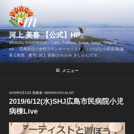
コ
ン
テ
ン
ツ
河上 美春 【公式】HP
へ
MIHARU KAWAKAMI – Latin, Folklore, Salsa, Tango, Original,
ス
etc… 広島在住の女性ラテンボーカリスト、 いけばな小原流2級脇
キ
家元教授、雅号: 河上 喜春(かわかみ きしゅん)です。
ッ
プ
メニュー
投
2019年6月12日
投稿者:
MIHARUVOCALIST
稿
2019/6/12(水)SHJ広島市民病院小児
日:
病棟Live