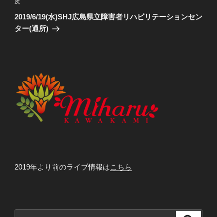
ビ
投
次
次
稿
ゲ
の
2019/6/19(水)SHJ広島県立障害者リハビリテーションセン
投
ー
ター(通所)
稿
シ
ョ
ン
2019年より前のライブ情報は
こちら
検