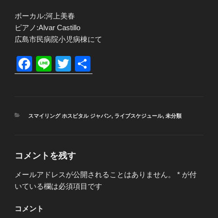
ボーカル:河上美春
ピアノ:Alvar Castillo
広島市民病院小児病棟にて
F
Li
T
共
a
n
wi
有
c
e
tt
e
er
カ
スマイリング ホスピタル ジャパン
,
ライブスケジュール
,
未分類
b
テ
ゴ
o
リ
ー
o
コメントを残す
k
メールアドレスが公開されることはありません。
*
が付
いている欄は必須項目です
コメント