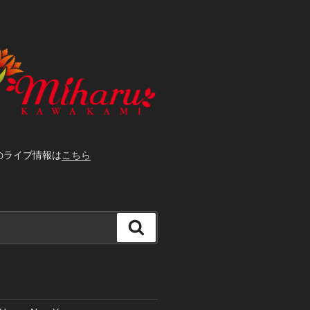
前のライブ情報は
こちら
検
索