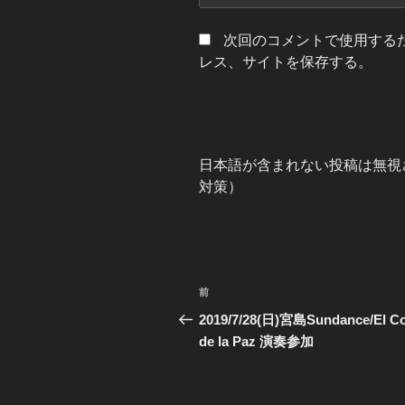
次回のコメントで使用する
レス、サイトを保存する。
日本語が含まれない投稿は無視
対策）
投
過
前
稿
去
2019/7/28(日)宮島Sundance/El 
の
de la Paz 演奏参加
ナ
投
ビ
稿