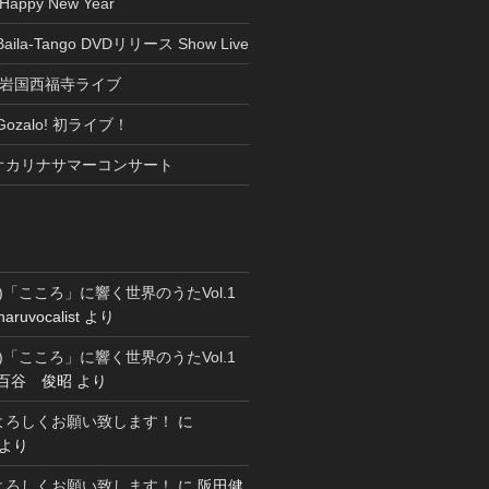
appy New Year
 Baila-Tango DVDリリース Show Live
(日) 岩国西福寺ライブ
) Gozalo! 初ライブ！
(日)オカリナサマーコンサート
8 (日)「こころ」に響く世界のうたVol.1
haruvocalist
より
8 (日)「こころ」に響く世界のうたVol.1
百谷 俊昭
より
もよろしくお願い致します！
に
より
もよろしくお願い致します！
に
阪田健