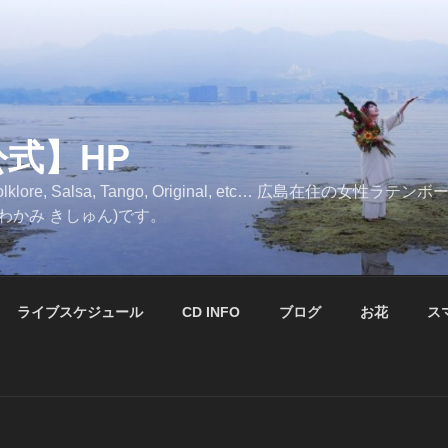
公式】HP
, Folklore, Salsa, Tango, Original, etc… 広島在住
かわかみ きしゅん)です。
ライブスケジュール
CD INFO
ブログ
お花
ス