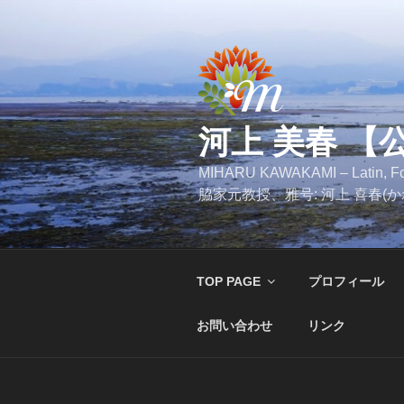
コ
ン
テ
ン
ツ
へ
河上 美春 【
ス
キ
MIHARU KAWAKAMI – Latin
ッ
脇家元教授、雅号: 河上 喜春(
プ
TOP PAGE
プロフィール
お問い合わせ
リンク