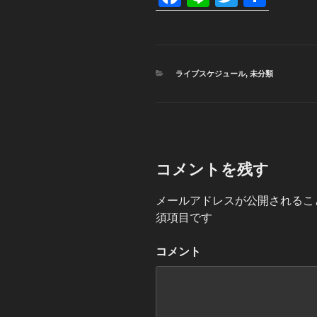
a
n
wi
有
c
e
tt
e
er
カ
ライブスケジュール
,
未分類
b
テ
ゴ
o
リ
ー
o
k
コメントを残す
メールアドレスが公開されるこ
須項目です
コメント