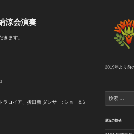
業様納涼会演奏
だきます。
2019年より
ョ
検
索:
トラロイア、折田新 ダンサー: ショー&ミ
最近の投稿