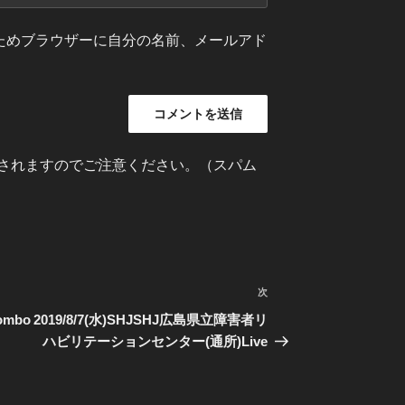
ためブラウザーに自分の名前、メールアド
されますのでご注意ください。（スパム
次
次
の
Combo
2019/8/7(水)SHJSHJ広島県立障害者リ
投
ハビリテーションセンター(通所)Live
稿