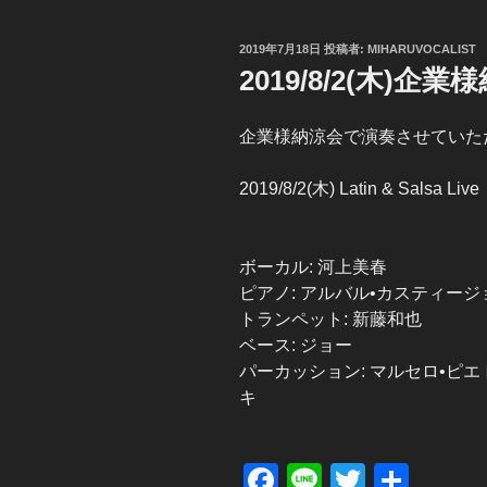
投
2019年7月18日
投稿者:
MIHARUVOCALIST
稿
2019/8/2(木)企
日:
企業様納涼会で演奏させていた
2019/8/2(木) Latin & Salsa Live
ボーカル: 河上美春
ピアノ: アルバル•カスティージ
トランペット: 新藤和也
ベース: ジョー
パーカッション: マルセロ•ピエ
キ
F
Li
T
共