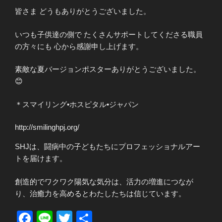
皆さま どうもありがとうございました。
いつも子供達の側で たくさんサポートしてくださる職員
の方々にも 心から感謝申し上げます。
素敵な夏バージョンポスターありがとうございました。
😊
＊スマイリング•ホスピタル•ジャパン
http://smilinghpj.org/
SHJは、闘病中の⼦どもたちにプロフェッショナルアー
トを届けます。
創造的でワクワク陽気な気分は、活力の増進につなが
り、治癒力を高めるとわたしたちは信じています。
F
Li
T
共