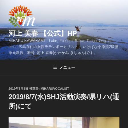
コ
ン
テ
ン
ツ
河上 美春 【公式】HP
へ
MIHARU KAWAKAMI – Latin, Folklore, Salsa, Tango, Original,
ス
etc… 広島在住の女性ラテンボーカリスト、 いけばな小原流2級脇
キ
家元教授、雅号: 河上 喜春(かわかみ きしゅん)です。
ッ
プ
メニュー
投
2019年8月8日
投稿者:
MIHARUVOCALIST
稿
2019/8/7(水)SHJ活動演奏/県リハ(通
日:
所)にて