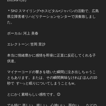
＊SHJ スマイリング•ホスピタル•ジャパンの活動で、広島
県立障害者リハビリテーションセンターで演奏致しまし
た。
ボーカル: 河上 美春
エレクトーン: 笠岡 里沙
本当に情緒豊かに感情を即座に正直に反応してくれる子
供達。
マイナーコードの響きを聴いた瞬間に泣き出しちゃうこ
ともあります。または、その瞬間興味なければ ほんの10
秒で す~っと眠りについてしまうこともw。
とにかく素晴らしい感性です。😊
でも特に 楽しい、嬉しい、心地いい、面白い、、などの