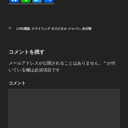
a
n
wi
有
c
e
tt
e
er
カ
LIVE感謝
,
スマイリング ホスピタル ジャパン
,
未分類
b
テ
ゴ
o
リ
ー
o
コメントを残す
k
メールアドレスが公開されることはありません。
*
が付
いている欄は必須項目です
コメント