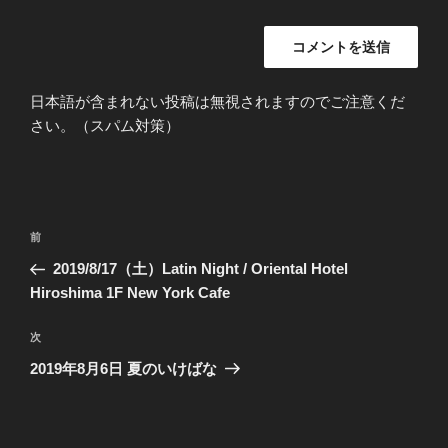
日本語が含まれない投稿は無視されますのでご注意くだ
さい。（スパム対策）
投
過
前
稿
去
2019/8/17（土）Latin Night / Oriental Hotel
ナ
の
Hiroshima 1F New York Cafe
ビ
投
稿
ゲ
次
次
の
ー
2019年8月6日 夏のいけばな
投
シ
稿
ョ